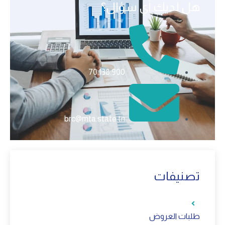
هل لديك أي سؤال؟
70.138.900
brc@mta.state.tn
تصنيفات
طلبات العروض