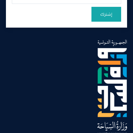
إشترك