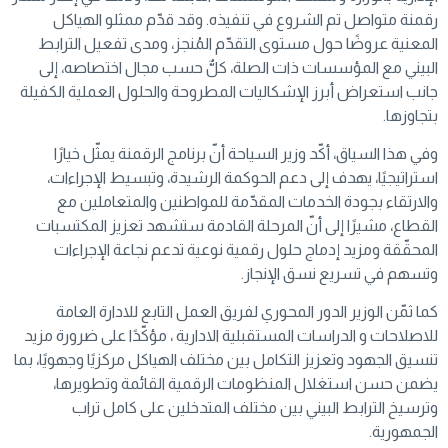
رقمنة متواصل تم الشروع في تنفيذه. وقد قدّم ممثلو الهياكل
المعنية عروضًا حول مستوى التقدّم المُنجز، ومدى تفعيل الترابط
البيني مع المؤسسات ذات الصلة، كلٌّ حسب مجال اختصاصه، إلى
جانب استعراض أبرز الإشكاليات المطروحة والحلول العملية الكفيلة
بتجاوزها.
وفي هذا السياق، أكّد وزير السياحة أنّ برنامج الرقمنة يمثّل خيارًا
استراتيجيًا، يهدف إلى دعم الحوكمة الرشيدة، وتبسيط الإجراءات،
والارتقاء بجودة الخدمات المقدّمة للمواطنين والمتعاملين مع
القطاع، مشيرًا إلى أنّ المرحلة القادمة ستشهد تعزيز المكتسبات
المحقّقة ومزيد إدماج حلول رقمية نوعية تدعم نجاعة الإجراءات
وتسهم في تسريع نسق الإنجاز.
كما ثمّن الوزير الدور المحوري لفريق العمل التابع للادارة العامة
للاصلاحات و الدراسات المستقبلية الادارية ، مؤكّدًا على ضرورة مزيد
تنسيق الجهود وتعزيز التكامل بين مختلف الهياكل مركزيًا وجهويًا، بما
يضمن حسن استغلال المنظومات الرقمية القائمة وتطويرها،
وترسيخ الترابط البيني بين مختلف المتدخلين على كامل تراب
الجمهورية.