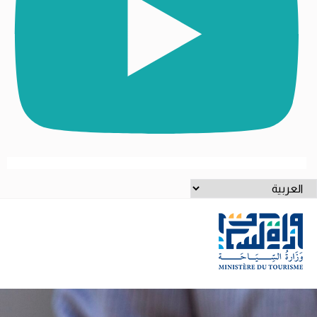
ختر
غة