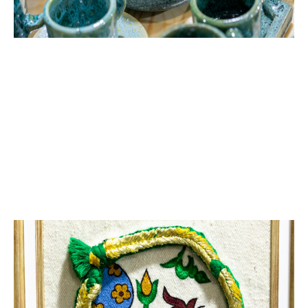
حـرف الطيـن والحجـارة
الفخار التقليدي || الخزف التقليدي || النحت والنقش على
الحجارة || صنع تحف من الحجارة || النحت والنقش على
الجبس || صنع تحف من الجبس || الفسيفساء || النحت
على الرخام || صنع تحف من الرخـام ومن مسحوق الرخام ||
الآجر التقليدي || القرمود التقليدي