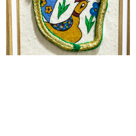
حـرف مختلفــة
الطلاء والتزويق على محامل مختلفة || صنع الأقفاص
التقليدية || صنع الآلات الموسيقية التقليدية || الخطاطة ||
صنع منتجات من الشمع || صنع الأطر || صنع الغربال ||
صنع العطورات || التغليف بأنواعه || صنع الركابية || صنع
منتجات مزخرفة || صنع يدوي للتحف || صنع اللعب والدمى
التقليدية || صنع الفوانيس بأنواعها || صنع الشيشة ||
تصليح منتوجات الصناعات التقليدية || صنع العنبر ||
التصمير اليدوي للحشايا || تقطير الأعشاب والزهور ||