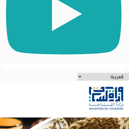
ختر
غة