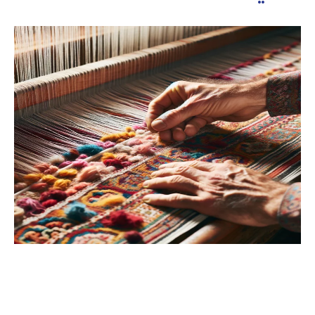
حـرف النسيـج
النسيج اليدوي || الغزل اليدوي || الصباغة التقليدية || المفروشات