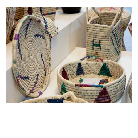
حـرف النبـاتـات
صنع منتوجات من الليف || صنع الضفائر || صنع منتوجات