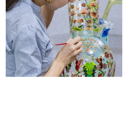
حــرف الزجـاج
منتجات من عجين الزجاج || الزجاج المنفوخ || النحت و
النقش على الزجاج