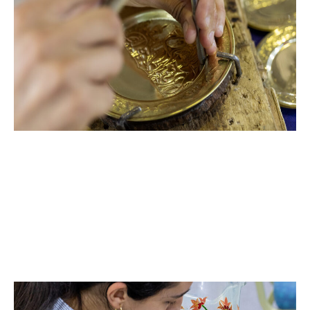
حـرف المعــادن
السباكة التقليدية || الحدادة الفنية || صنع منتجات معدنية
منقوشة ومخروطة ومنقورة ومخششة ومطروقة
ومطلية || الخراطة التقليدية للمعادن || الزنايدي