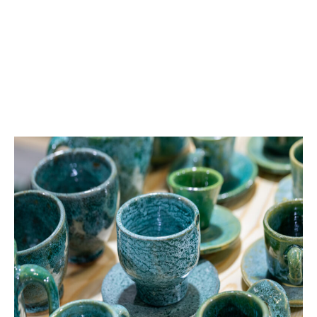
حـرف المصـوغ والفضيـات
صنع المصوغ والحلي || صنع الفضيات || النقش على
المصوغ والفضيات || صنع منتجات من المرجان || تركيب
الأحجار الكريمة