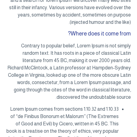
and a search for ‘lorem ipsum’ will uncover many web sites
still in their infancy. Various versions have evolved over the
years, sometimes by accident, sometimes on purpose
(injected humour and the like).
Where does it come from?
Contrary to popular belief, Lorem Ipsum is not simply
random text. It has roots in a piece of classical Latin
literature from 45 BC, making it over 2000 years old.
Richard McClintock, a Latin professor at Hampden-Sydney
College in Virginia, looked up one of the more obscure Latin
words, consectetur, from a Lorem Ipsum passage, and
going through the cites of the word in classical literature,
discovered the undoubtable source.
Lorem Ipsum comes from sections 1.10.32 and 1.10.33
of “de Finibus Bonorum et Malorum” (The Extremes
of Good and Evil) by Cicero, written in 45 BC. This
book is a treatise on the theory of ethics, very popular