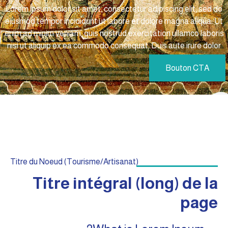
Lorem ipsum dolor sit amet, consectetur adipiscing elit, sed do
eiusmod tempor incididunt ut labore et dolore magna aliqua. Ut
enim ad minim veniam, quis nostrud exercitation ullamco laboris
nisi ut aliquip ex ea commodo consequat. Duis aute irure dolor
Bouton CTA
Titre du Noeud (Tourisme/Artisanat)
Titre intégral (long) de la
page