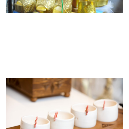
حـرف الجـلد والأحذيـة
السكاجة التقليدية || التسفير اليدوي || التطريز على الجلد
باليد || صنع البلغة والأحذية التقليدية || الدباغة التقليدية ||
صنع السرج وما شابهه