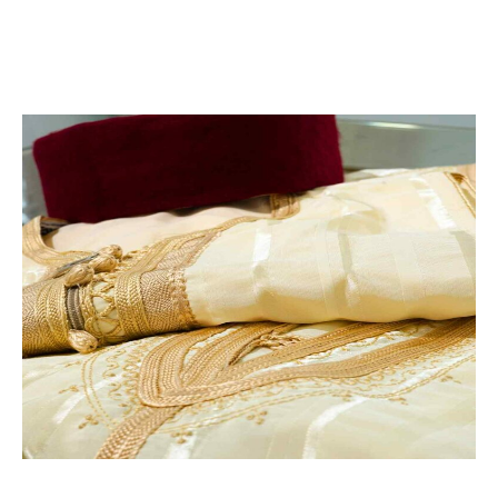
(الزربية، كليم، مرقوم، غرارة، قطيف ...) || المنسوجات
الحائطية || الأغطية الصوفية