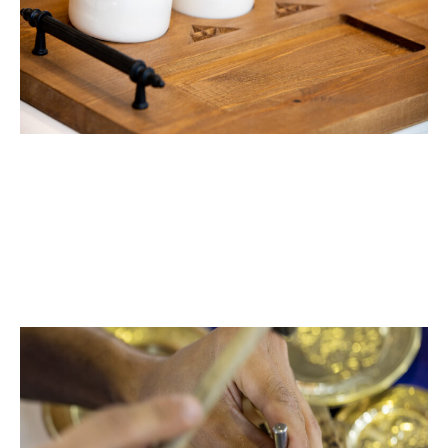
حـرف الخشـب
النجارة التقليدية || النحت والنقش على الخشب || البرنيق
والتذهيب || الخراطة التقليدية || التخشيش على الخشب