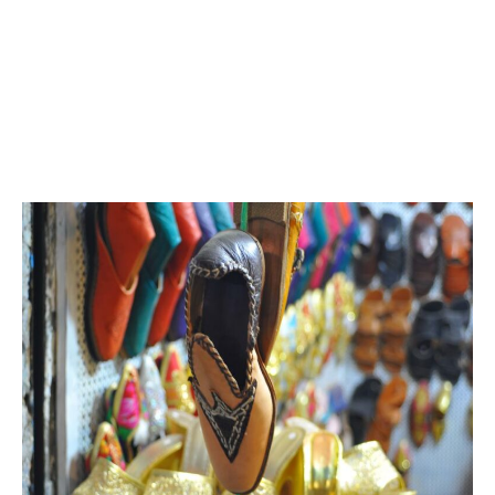
حـرف الاكســاء
صنع الشاشية || خياطة الملابس التقليدية || الزرد اليدوي
(الدنتيلا، الشبكة، التريكو، الكروشي، المكرمية...) || الخياطة
الرفيعة || التطريز اليدوي || البشمار اليدوي