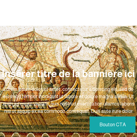
Insérer titre de la bannière ici
Lorem ipsum dolor sit amet, consectetur adipiscing elit, sed do
eiusmod tempor incididunt ut labore et dolore magna aliqua. Ut
enim ad minim veniam, quis nostrud exercitation ullamco laboris
nisi ut aliquip ex ea commodo consequat. Duis aute irure dolor
Bouton CTA