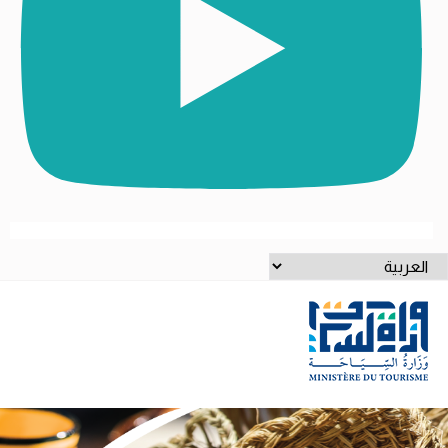
ختر
غة