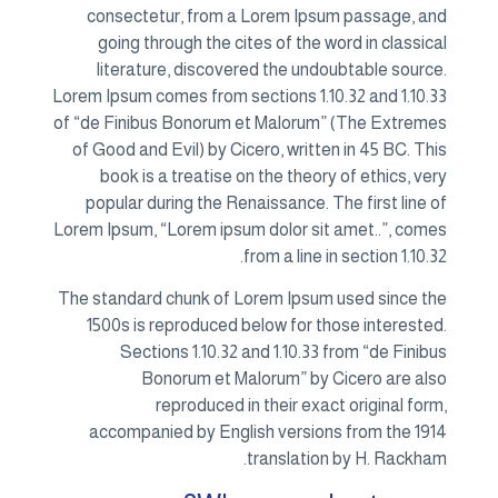
consectetur, from a Lorem Ipsum passage, and
going through the cites of the word in classical
literature, discovered the undoubtable source.
Lorem Ipsum comes from sections 1.10.32 and 1.10.33
of “de Finibus Bonorum et Malorum” (The Extremes
of Good and Evil) by Cicero, written in 45 BC. This
book is a treatise on the theory of ethics, very
popular during the Renaissance. The first line of
Lorem Ipsum, “Lorem ipsum dolor sit amet..”, comes
from a line in section 1.10.32.
The standard chunk of Lorem Ipsum used since the
1500s is reproduced below for those interested.
Sections 1.10.32 and 1.10.33 from “de Finibus
Bonorum et Malorum” by Cicero are also
reproduced in their exact original form,
accompanied by English versions from the 1914
translation by H. Rackham.