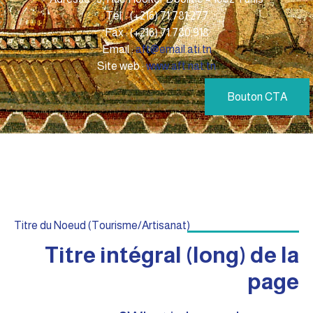
Tél. : (+216) 71.781.277
Fax : (+216) 71.780.918
Email :
aft@email.ati.tn
Site web :
www.aft.nat.tn
Bouton CTA
Titre du Noeud (Tourisme/Artisanat)
Titre intégral (long) de la
page