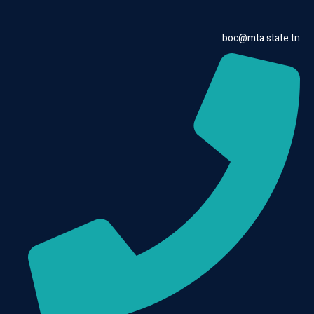
boc@mta.state.tn