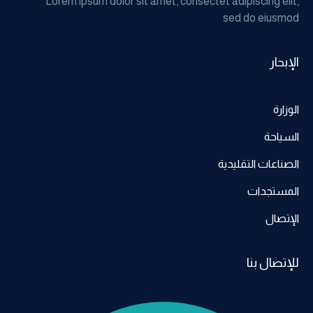
Lorem ipsum dolor sit amet, consectet adipiscing elit,
sed do eiusmod
الإبحار
الوزارة
السياحة
الصناعات التقليدية
المستجدات
الإتصال
للإتصال بنا