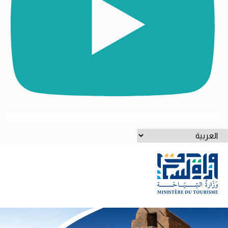
ختر
غة