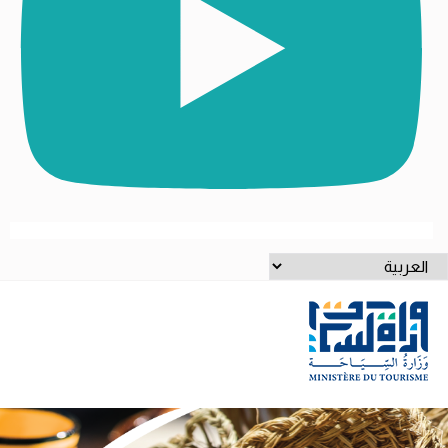
ختر
غة