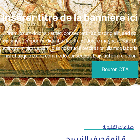
Insérer titre de la bannière ici
Lorem ipsum dolor sit amet, consectetur adipiscing elit, sed do
eiusmod tempor incididunt ut labore et dolore magna aliqua. Ut
enim ad minim veniam, quis nostrud exercitation ullamco laboris
nisi ut aliquip ex ea commodo consequat. Duis aute irure dolor
Bouton CTA
صناعات تقليدية
قـائمة حرف النسيج