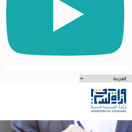
ختر
غة