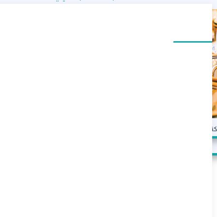
السياحة
عات ديناميكية في الاقتصاد التونسي حيث تساهم بنسبة 4٪ من الناتج المحلي الإجمالي.