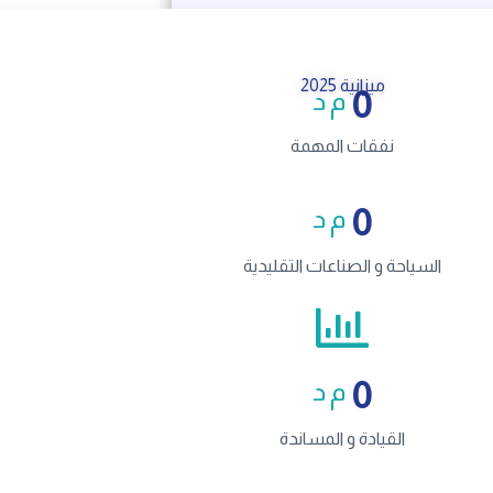
ميزانية 2025
0
م د
نفقات المهمة
0
م د
السياحة و الصناعات التقليدية
يشهد قطاع السياحة التونسية انتعاشة غير مسبوقة سنة 2025، متجاوزا أكثر التوقعات تفاؤلا بحيث نأمل في استهداف 11 ملايين
0
م د
القيادة و المساندة