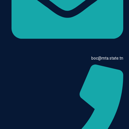
boc@mta.state.tn