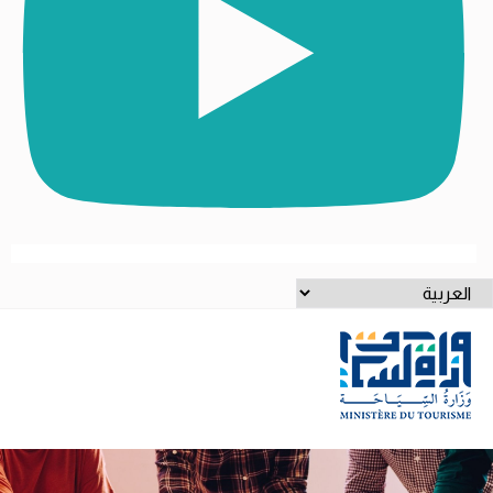
ختر
غة