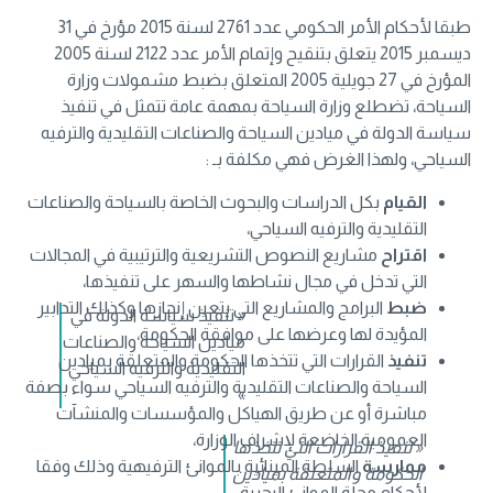
طبقا لأحكام الأمر الحكومي عدد 2761 لسنة 2015 مؤرخ في 31
ديسمبر 2015 يتعلق بتنقيح وإتمام الأمر عدد 2122 لسنة 2005
المؤرخ في 27 جويلية 2005 المتعلق بضبط مشمولات وزارة
السياحة، تضطلع وزارة السياحة بمهمة عامة تتمثل في تنفيذ
سياسة الدولة في ميادين السياحة والصناعات التقليدية والترفيه
السياحي، ولهذا الغرض فهي مكلفة بـ :
القيام
بكل الدراسات والبحوث الخاصة بالسياحة والصناعات
التقليدية والترفيه السياحي،
اقتراح
مشاريع النصوص التشريعية والترتيبية في المجالات
التي تدخل في مجال نشاطها والسهر على تنفيذها،
ضبط
البرامج والمشاريع التي يتعين إنجازها وكذلك التدابير
« تنفيذ سياسة الدولة في
المؤيدة لها وعرضها على موافقة الحكومة،
ميادين السياحة والصناعات
تنفيذ
القرارات التي تتخذها الحكومة والمتعلقة بميادين
التقليدية والترفيه السياحي
السياحة والصناعات التقليدية والترفيه السياحي سواء بصفة
»
مباشرة أو عن طريق الهياكل والمؤسسات والمنشآت
العمومية الخاضعة لإشراف الوزارة،
« تنفيذ القرارات التي تتخذها
ممارسة
السلطة المينائية بالموانئ الترفيهية وذلك وفقا
الحكومة والمتعلقة بميادين
لأحكام مجلة الموانئ البحرية.