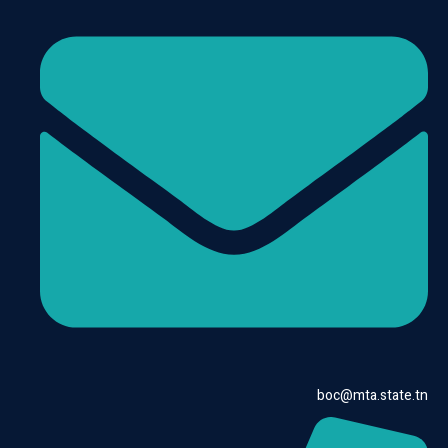
boc@mta.state.t