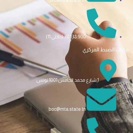
brc@mta.state.tn
70.138.900 (داخلي 11)
كتب الضبط المركزي
1 شارع محمد الخامس 1001 تونس
boc@mta.state.tn