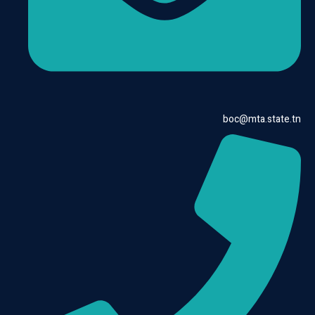
boc@mta.state.tn