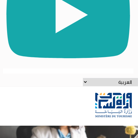
ختر
غة