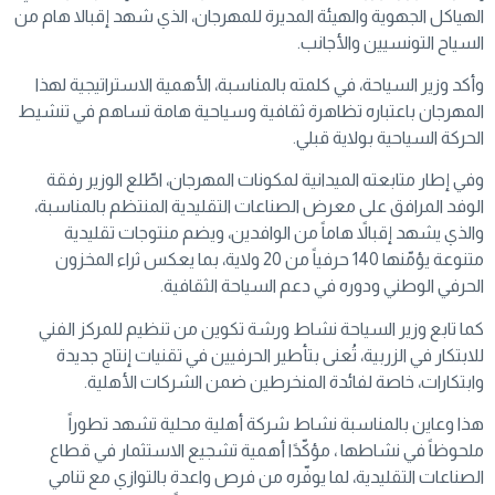
الهياكل الجهوية والهيئة المديرة للمهرجان، الذي شهد إقبالا هام من
السياح التونسيين والأجانب.
وأكد وزير السياحة، في كلمته بالمناسبة، الأهمية الاستراتيجية لهذا
المهرجان باعتباره تظاهرة ثقافية وسياحية هامة تساهم في تنشيط
الحركة السياحية بولاية قبلي.
وفي إطار متابعته الميدانية لمكونات المهرجان، اطّلع الوزير رفقة
الوفد المرافق على معرض الصناعات التقليدية المنتظم بالمناسبة،
والذي يشهد إقبالاً هاماً من الوافدين، ويضم منتوجات تقليدية
متنوعة يؤمّنها 140 حرفياً من 20 ولاية، بما يعكس ثراء المخزون
الحرفي الوطني ودوره في دعم السياحة الثقافية.
كما تابع وزير السياحة نشاط ورشة تكوين من تنظيم للمركز الفني
للابتكار في الزربية، تُعنى بتأطير الحرفيين في تقنيات إنتاج جديدة
وابتكارات، خاصة لفائدة المنخرطين ضمن الشركات الأهلية.
هذا وعاين بالمناسبة نشاط شركة أهلية محلية تشهد تطوراً
ملحوظاً في نشاطها ، مؤكّدًا أهمية تشجيع الاستثمار في قطاع
الصناعات التقليدية، لما يوفّره من فرص واعدة بالتوازي مع تنامي