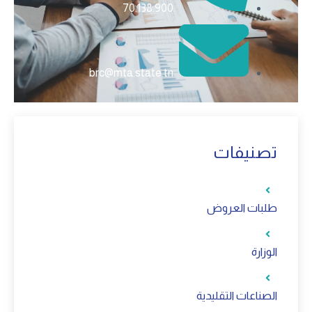
70.138.900
brc@mta.state.tn
تصنيفات
طلبات العروض
الوزارة
الصناعات التقليدية