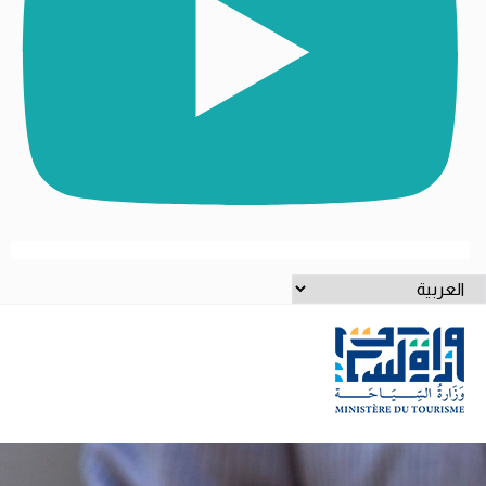
ختر
غة