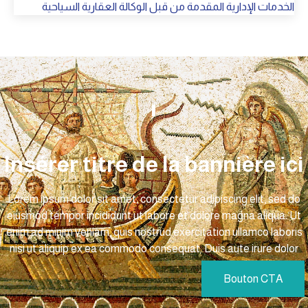
الخدمات الإدارية المقدمة من قبل الوكالة العقارية السياحية
Insérer titre de la bannière ici
Lorem ipsum dolor sit amet, consectetur adipiscing elit, sed do
eiusmod tempor incididunt ut labore et dolore magna aliqua. Ut
enim ad minim veniam, quis nostrud exercitation ullamco laboris
nisi ut aliquip ex ea commodo consequat. Duis aute irure dolor
Bouton CTA