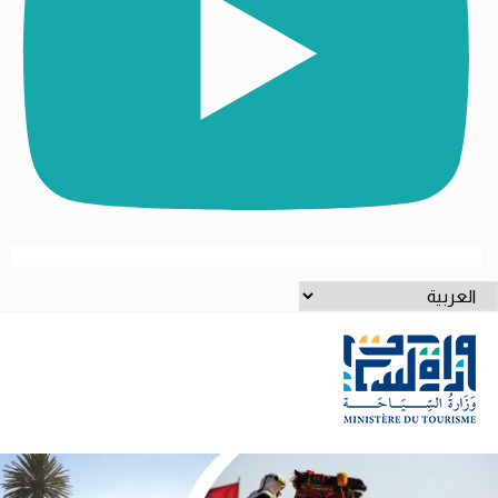
ختر
غة