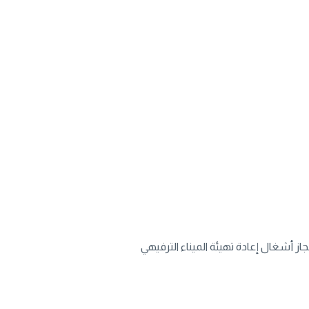
قات العمومية، تعلن وزارة السياحة أن طلب العروض عدد 01/2025 (20250800941) – المتعلق بإنجاز أشغال إعادة تهيئة الميناء الترفيهي