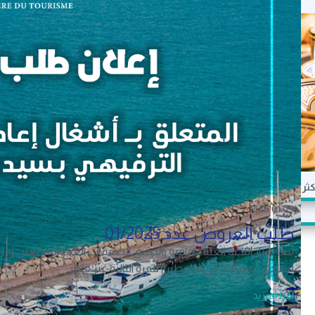
السياحة
عات ديناميكية في الاقتصاد التونسي حيث تساهم بنسبة 4٪ من الناتج المحلي الإجمالي.
2026.01.09
طلب العروض عدد 01/2025
بسيدي بوسعيد في قسطين للمرة الثالثة غير مثمر.
اقرأ المزيد