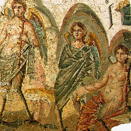
abore
i ut