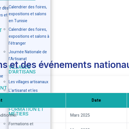
Calendrier des foires,
ur des
expositions et salons
es et
en Tunisie
Calendrier des foires,
T
expositions et salons à
l’étranger
Journée Nationale de
l’Artisanat
s et des événements nationa
VILLAGES
D’ARTISANS
me
Les villages artisanaux
ENT
L’artisanat et les
métiers traditionnels
t
Date
FORMATION ET
MÉTIERS
aditionnel
Mars 2025
Formations et