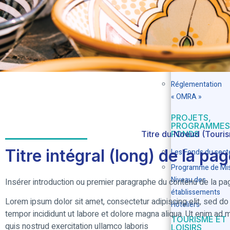
INTERNATIONALE
stratégiques
CADRE
RÉGLEMENTAI
Réglementations 
matière de touris
Réglementation
« OMRA »
PROJETS,
PROGRAMMES
Titre du Noeud (Touris
FONDS
Titre intégral (long) de la pa
Les Fonds du sect
Programme de Mis
Niveau des
Insérer introduction ou premier paragraphe du contenu de la page
établissements
Lorem ipsum dolor sit amet, consectetur adipiscing elit, sed d
Hôteliers
tempor incididunt ut labore et dolore magna aliqua. Ut enim ad 
TOURISME ET
quis nostrud exercitation ullamco laboris
LOISIRS