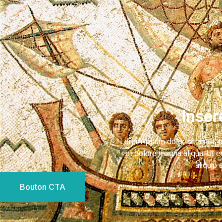
Insér
Lorem ipsum dolor sit amet, c
et dolore magna aliqua. Ut e
aliquip
Bouton CTA