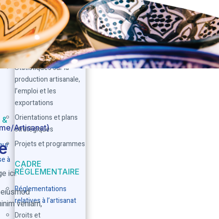
au PIB.
ÉTUDES ET
STATISTIQUES
RE
État des lieux de
l’artisanat en Tunisie
en
me
Statistiques sur la
production artisanale,
l’emploi et les
exportations
Orientations et plans
 &
me/Artisanat)
stratégiques
ge
Projets et programmes
eur
e à
CADRE
RÉGLEMENTAIRE
 ici.
Réglementations
o eiusmod
relatives à l’artisanat
minim veniam,
Droits et