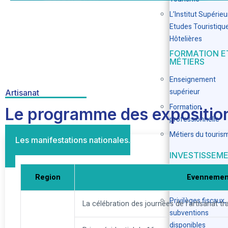
L’Institut Supérie
Etudes Touristiqu
Hôtelières
FORMATION E
MÉTIERS
Enseignement
supérieur
Artisanat
Formation
Le programme des exposition
professionnelle
Métiers du touris
Les manifestations nationales.
INVESTISSEM
Guide de
Region
Evennemen
l’investissement
Privilèges fiscaux,
La célébration des journées de l'artisanat tr
subventions
disponibles