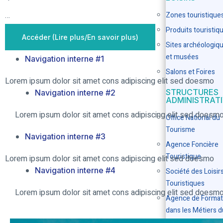
…
Zones touristique
Produits touristiq
Accéder (Lire plus/En savoir plus)
Sites archéologiq
et musées
Navigation interne #1
Salons et Foires
Lorem ipsum dolor sit amet cons adipiscing elit sed doesmo
STRUCTURES
Navigation interne #2
ADMINISTRAT
Lorem ipsum dolor sit amet cons adipiscing elit sed doesm
Office National du
Tourisme
Navigation interne #3
Agence Foncière
Touristique
Lorem ipsum dolor sit amet cons adipiscing elit sed doesmo
Navigation interne #4
Société des Loisir
Touristiques
Lorem ipsum dolor sit amet cons adipiscing elit sed doesm
Agence de Format
dans les Métiers d
Tourisme