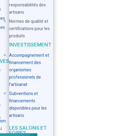
responsabilités des
s
artisans
ues
Normes de qualité et
ues
certifications pour les
produits
INVESTISSEMENT
Accompagnement et
IVES
financement des
o
organismes
professionels de
l’artisanat
Subventions et
financements
s
disponibles pour les
artisans
o
ion
LES SALONS ET
u
FOIRES