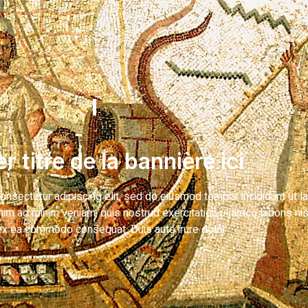
er titre de la bannière ici
onsectetur adipiscing elit, sed do eiusmod tempor incididunt ut l
nim ad minim veniam, quis nostrud exercitation ullamco laboris nis
 ex ea commodo consequat. Duis aute irure dolor