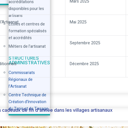
Mars 2025
accréditations
disponibles pour les
artisans
l'Artisanat
Mai 2025
Écoles et centres de
formation spécialisés
et accrédités
Septembre 2025
Métiers de l’artisanat
STRUCTURES
ADMINISTRATIVES
ditionnels
Décembre 2025
Commissariats
Régionaux de
l’Artisanat
Centre Technique de
Création d’Innovation
du Tapis et de Tissage
 cadeaux de fin d'année dans les villages artisanaux