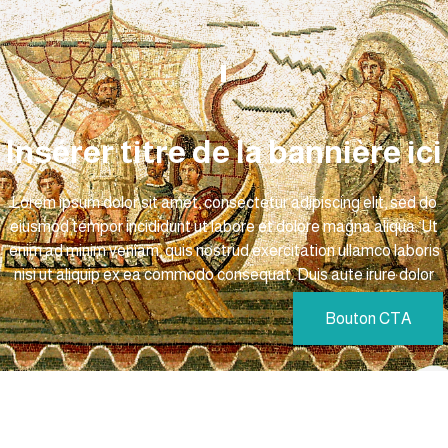
Insérer titre de la bannière ici
Lorem ipsum dolor sit amet, consectetur adipiscing elit, sed do
eiusmod tempor incididunt ut labore et dolore magna aliqua. Ut
enim ad minim veniam, quis nostrud exercitation ullamco laboris
nisi ut aliquip ex ea commodo consequat. Duis aute irure dolor
Bouton CTA