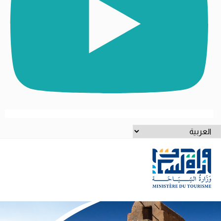
ختر
غة