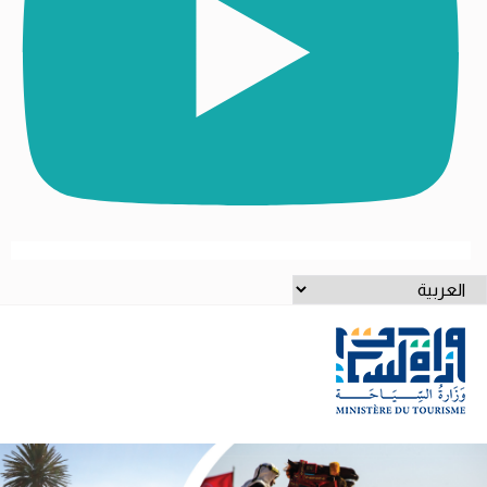
ختر
غة