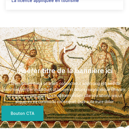
La licence appliquée en tourisme
Insérer titre de la bannière ici
Lorem ipsum dolor sit amet, consectetur adipiscing elit, sed do
eiusmod tempor incididunt ut labore et dolore magna aliqua. Ut enim
ad minim veniam, quis nostrud exercitation ullamco laboris nisi ut
aliquip ex ea commodo consequat. Duis aute irure dolor
Bouton CTA