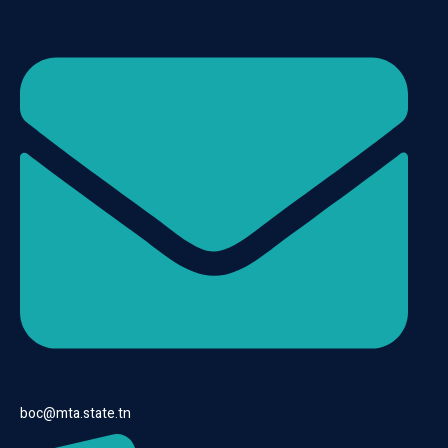
boc@mta.state.tn