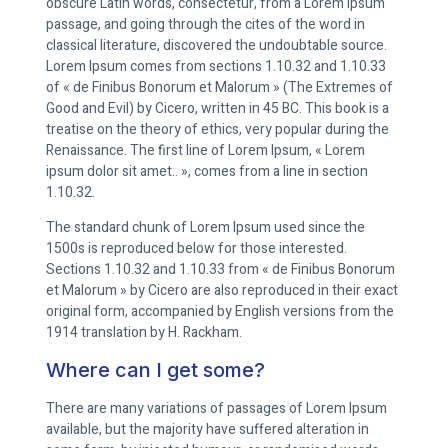
obscure Latin words, consectetur, from a Lorem Ipsum
passage, and going through the cites of the word in
classical literature, discovered the undoubtable source.
Lorem Ipsum comes from sections 1.10.32 and 1.10.33
of « de Finibus Bonorum et Malorum » (The Extremes of
Good and Evil) by Cicero, written in 45 BC. This book is a
treatise on the theory of ethics, very popular during the
Renaissance. The first line of Lorem Ipsum, « Lorem
ipsum dolor sit amet.. », comes from a line in section
1.10.32.
The standard chunk of Lorem Ipsum used since the
1500s is reproduced below for those interested.
Sections 1.10.32 and 1.10.33 from « de Finibus Bonorum
et Malorum » by Cicero are also reproduced in their exact
original form, accompanied by English versions from the
1914 translation by H. Rackham.
Where can I get some?
There are many variations of passages of Lorem Ipsum
available, but the majority have suffered alteration in