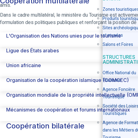
Coopération multilatérale
amis.
Zones touristique
Dans le cadre multilatéral, le ministère du Tourisme est activemen
Produits touristiq
formulation des politiques publiques et renforçant la position de l
Sites archéologiq
et musées
L'Organisation des Nations unies pour le tourisme
Salons et Foires
Ligue des États arabes
STRUCTURES
ADMINISTRAT
Union africaine
Office National du
Organisation de la coopération islamique (COMCEC)
Tourisme
Agence Foncière
Organisation mondiale de la propriété intellectuelle (OM
Touristique
Société des Loisir
Mécanismes de coopération et forums internationaux
Touristiques
Agence de Format
Coopération bilatérale
dans les Métiers d
Tourisme