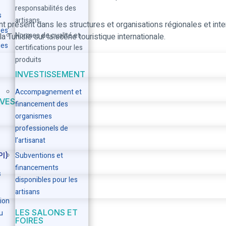
responsabilités des
s
artisans
t présent dans les structures et organisations régionales et inter
ues
Normes de qualité et
a Tunisie sur la scène touristique internationale.
ues
certifications pour les
produits
INVESTISSEMENT
Accompagnement et
IVES
financement des
organismes
professionels de
l’artisanat
PI)
Subventions et
financements
s
disponibles pour les
artisans
ion
LES SALONS ET
u
FOIRES