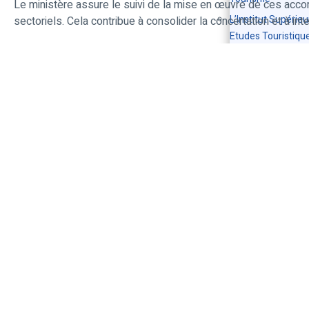
Le ministère assure le suivi de la mise en œuvre de ces accord
L’Institut Supérie
sectoriels. Cela contribue à consolider la concertation et à inte
Etudes Touristiqu
Hôtelières
FORMATION E
MÉTIERS
Enseignement
supérieur
Formation
professionnelle
Métiers du touris
INVESTISSEM
Guide de
l’investissement
Privilèges fiscaux,
subventions
disponibles