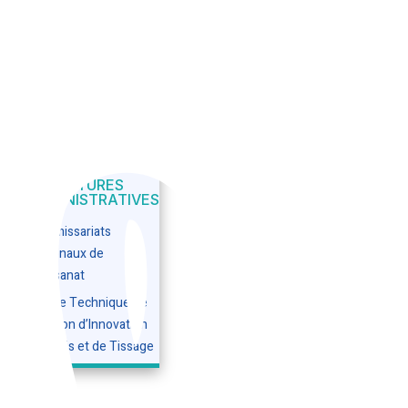
accréditations
disponibles pour les
artisans
Écoles et centres de
formation spécialisés
et accrédités
Métiers de l’artisanat
STRUCTURES
ADMINISTRATIVES
Commissariats
Régionaux de
l’Artisanat
Centre Technique de
Création d’Innovation
du Tapis et de Tissage