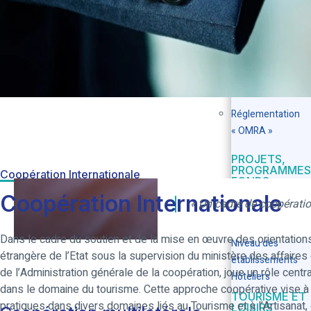
INTERNATIONALE
stratégiques
CADRE
RÉGLEMENTAI
Réglementations 
matière de touris
Réglementation
« OMRA »
PROJETS,
PROGRAMMES
Coopération Internationale
FONDS
Coopération Internationale
« Un cadre de coopératio
Les Fonds du sect
Programme de Mis
Dans le cadre du soutien et de la mise en œuvre des orientations
Niveau des
étrangère de l’Etat sous la supervision du ministère des affaires é
établissements
de l’Administration générale de la coopération, joue un rôle cent
Hôteliers
dans le domaine du tourisme. Cette approche coopérative vise à 
TOURISME ET
pratiques dans divers domaines liés au Tourisme et à l’Artisan
LOISIRS