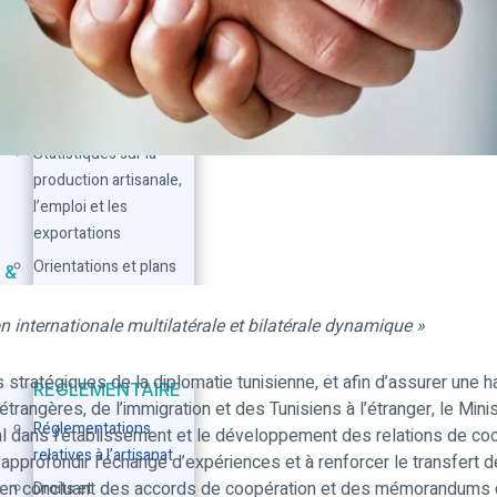
au PIB.
ÉTUDES ET
STATISTIQUES
RE
État des lieux de
l’artisanat en Tunisie
en
me
Statistiques sur la
production artisanale,
l’emploi et les
exportations
Orientations et plans
 &
stratégiques
n internationale multilatérale et bilatérale dynamique »
Projets et programmes
eur
e à
CADRE
 stratégiques de la diplomatie tunisienne, et afin d’assurer une 
RÉGLEMENTAIRE
trangères, de l’immigration et des Tunisiens à l’étranger, le Minis
Réglementations
ral dans l’établissement et le développement des relations de coop
relatives à l’artisanat
approfondir l’échange d’expériences et à renforcer le transfert
at, en concluant des accords de coopération et des mémorandums 
Droits et