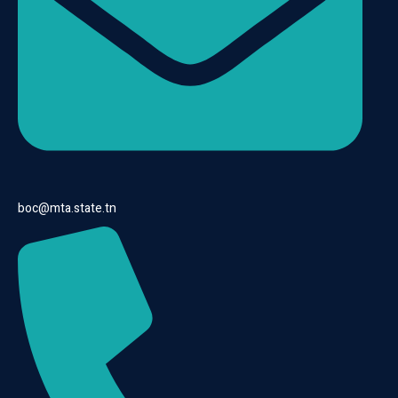
boc@mta.state.tn