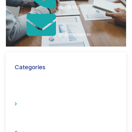
70 138 900
brc@mta.state.tn
Categories