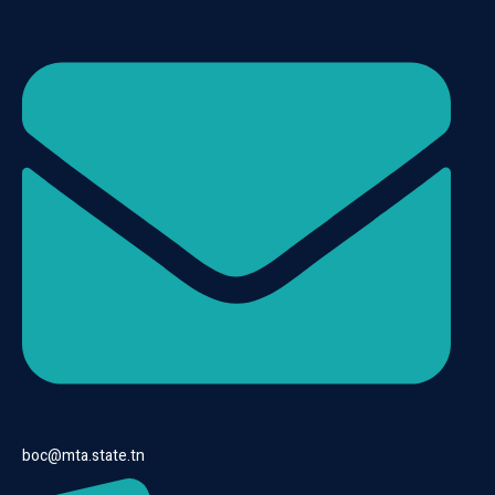
boc@mta.state.tn