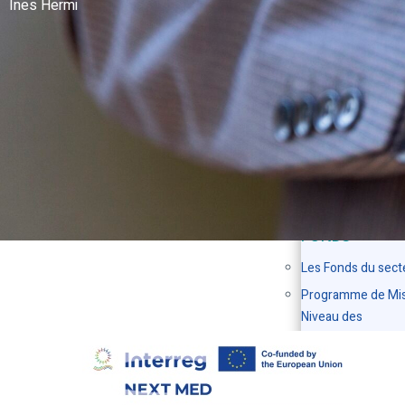
Ines Hermi
INTERNATIONALE
stratégiques
CADRE
RÉGLEMENTAI
Réglementations 
matière de touris
Réglementation
« OMRA »
PROJETS,
PROGRAMMES
FONDS
Les Fonds du sect
Programme de Mis
Niveau des
établissements
Hôteliers
TOURISME ET
LOISIRS