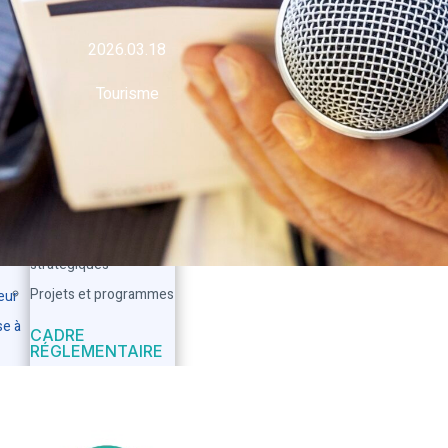
au PIB.
ÉTUDES ET
2026.03.18
STATISTIQUES
RE
État des lieux de
Tourisme
l’artisanat en Tunisie
en
me
Statistiques sur la
production artisanale,
l’emploi et les
exportations
Orientations et plans
 &
stratégiques
Projets et programmes
eur
e à
CADRE
RÉGLEMENTAIRE
Réglementations
relatives à l’artisanat
Droits et