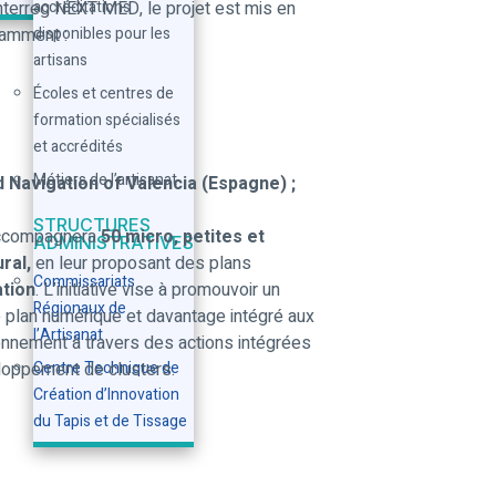
terreg NEXT MED, le projet est mis en
accréditations
tamment :
disponibles pour les
artisans
Écoles et centres de
formation spécialisés
et accrédités
Métiers de l’artisanat
 Navigation of Valencia (Espagne) ;
STRUCTURES
 accompagnera
50 micro, petites et
ADMINISTRATIVES
ral,
en leur proposant des plans
Commissariats
ation
. L’initiative vise à promouvoir un
Régionaux de
e plan numérique et davantage intégré aux
l’Artisanat
ionnement à travers des actions intégrées
eloppement de clusters.
Centre Technique de
Création d’Innovation
du Tapis et de Tissage