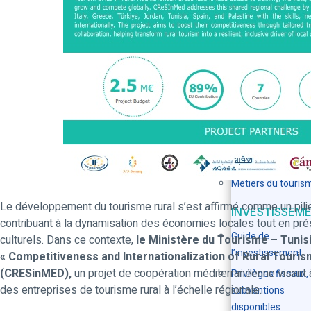
L’Institut Supérie
Etudes Touristiqu
Hôtelières
FORMATION E
MÉTIERS
Enseignement
supérieur
Formation
professionnelle
Métiers du touris
Le développement du tourisme rural s’est affirmé comme un pilie
INVESTISSEM
contribuant à la dynamisation des économies locales tout en pré
Guide de
culturels. Dans ce contexte,
le Ministère du Tourisme – Tunis
l’investissement
« Competitiveness and Internationalization of Rural Touri
(CRESinMED),
un projet de coopération méditerranéenne visant à 
Privilèges fiscaux,
des entreprises de tourisme rural à l’échelle régionale.
subventions
disponibles