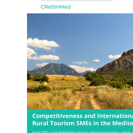
Zones touristique
Produits touristiq
Sites archéologiq
et musées
Salons et Foires
STRUCTURES
ADMINISTRAT
Office National du
Tourisme
Agence Foncière
Touristique
Société des Loisir
Touristiques
Agence de Format
dans les Métiers d
Tourisme