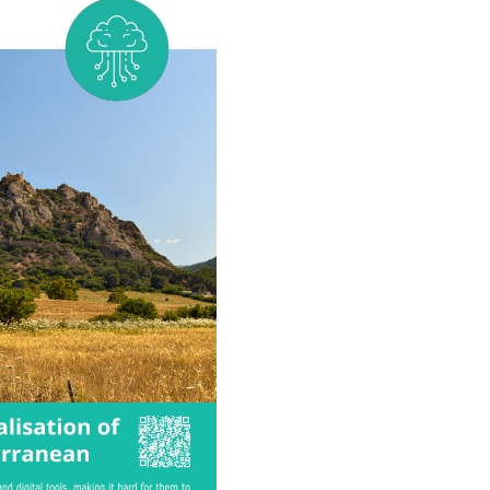
responsabilités des
s
artisans
ues
Normes de qualité et
ues
certifications pour les
produits
INVESTISSEMENT
Accompagnement et
IVES
financement des
organismes
professionels de
l’artisanat
Subventions et
financements
s
disponibles pour les
artisans
ion
LES SALONS ET
u
FOIRES