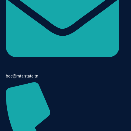
boc@mta.state.tn