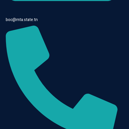
boc@mta.state.tn