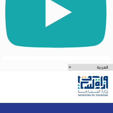
ختر
غة