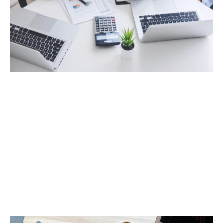
صندوق تنمية القدرة التنافسية
تشمل تدخّلات صندوق تنمية القدرة التنافسيّة في قطاع
السيّاحة المساهمة في تمويل مختلف الأنشطة والبرامج
الترويجيّة والإشهاريّة لفائدة الوجهة السياحيّة التونسيّة
بما في ذلك البرامج ذات العلاقة بالتسويق وبالتظاهرات
والمهرجانات السياحيّة المنظّمة بتونس.