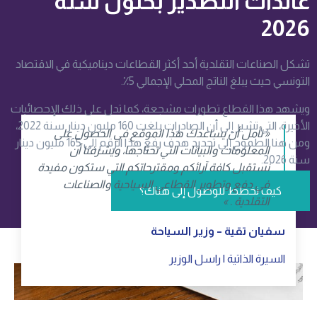
عائدات التصدير بحلول سنة
2026
تشكل الصناعات التقلدية أحد أكثر القطاعات ديناميكية في الاقتصاد
التونسي حيث يبلغ الناتج المحلي الإجمالي 5٪.
ويشهد هذا القطاع تطورات مشجعة، كما تدل على ذلك الإحصائيات
الأخيرة، التي تشير إلى أن الصادرات بلغت 160 مليون دينار سنة 2022،
« نأمل أن يساعدك هذا الموقع في الحصول على
ومن هنا الطموح إلى تحديد هدف رفع هذا الرقم إلى 165 مليون دينار
المعلومات والبيانات التي تحتاجها، ويشرفنا أن
سنة 2026.
نستقبل كافة آرائكم ومقترحاتكم التي ستكون مفيدة
في دفع وتطوير القطاعي السياحية والصناعات
كيف نخطط للوصول إلى هناك؟
التقلدية . »
سفيان تقية – وزير السياحة
السيرة الذاتية
|
راسل الوزير